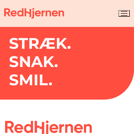
STRÆK.
SNAK.
SMIL.