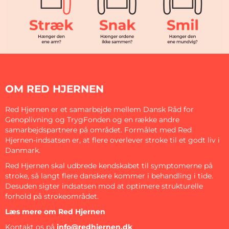
OM RED HJERNEN
Red Hjernen er et samarbejde mellem Dansk Råd for
Genoplivning og TrygFonden og en række andre
samarbejdspartnere på området. Formålet med Red
Hjernen-indsatsen er, at flere overlever stroke til et godt liv i
Danmark.
Red Hjernen skal udbrede kendskabet til symptomerne på
stroke, så langt flere danskere kommer i behandling i tide.
Desuden sigter indsatsen mod at optimere strukturelle
forhold på strokeområdet.
Læs mere om Red Hjernen
Kontakt os på
info@redhjernen.dk