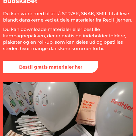
budskabet
Du kan være med til at få STRÆK, SNAK, SMIL til at leve
blandt danskerne ved at dele materialer fra Red Hjernen.
Du kan downloade materialer eller bestille
kampagnepakken, der er gratis og indeholder foldere,
plakater og en roll-up, som kan deles ud og opstilles
steder, hvor mange danskere kommer forbi.
Bestil gratis materialer her