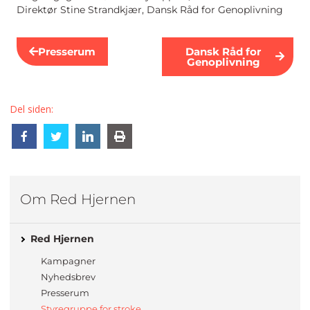
Direktør Stine Strandkjær, Dansk Råd for Genoplivning
Presserum
Dansk Råd for
Genoplivning
Del siden:
Share
Share
Share
Share
Om Red Hjernen
Red Hjernen
Kampagner
Nyhedsbrev
Presserum
Styregruppe for stroke