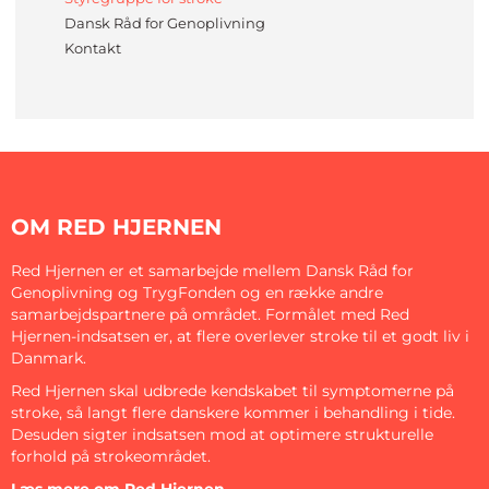
Dansk Råd for Genoplivning
Kontakt
OM RED HJERNEN
Red Hjernen er et samarbejde mellem Dansk Råd for
Genoplivning og TrygFonden og en række andre
samarbejdspartnere på området. Formålet med Red
Hjernen-indsatsen er, at flere overlever stroke til et godt liv i
Danmark.
Red Hjernen skal udbrede kendskabet til symptomerne på
stroke, så langt flere danskere kommer i behandling i tide.
Desuden sigter indsatsen mod at optimere strukturelle
forhold på strokeområdet.