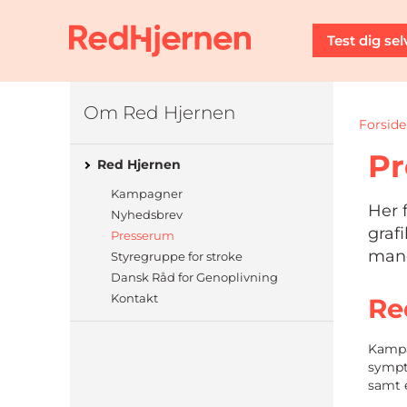
Test dig sel
Om Red Hjernen
Forside
Pr
Red Hjernen
Kampagner
Her 
Nyhedsbrev
graf
Presserum
mang
Styregruppe for stroke
Dansk Råd for Genoplivning
Kontakt
Re
Kampa
sympt
samt 