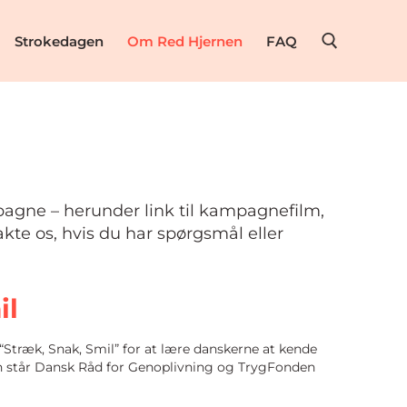
Strokedagen
Om Red Hjernen
FAQ
pagne – herunder link til kampagnefilm,
akte os, hvis du har spørgsmål eller
il
træk, Snak, Smil” for at lære danskerne at kende
n står Dansk Råd for Genoplivning og TrygFonden