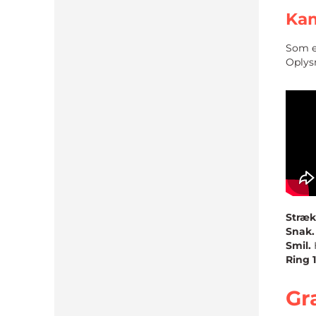
Kam
Som e
Oplysn
Stræk
Snak.
Smil.
Ring 1
Gr