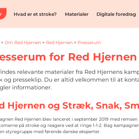
v
Hvad er et stroke?
Materialer
Digitale foredrag
>
Om Red Hjernen
>
Red Hjernen
>
Presserum
esserum for Red Hjernen
findes relevante materialer fra Red Hjernens kam
ik og presseklip. Du er altid velkommen til at kont
ler informationer.
d Hjernen og Stræk, Snak, Sm
gnen Red Hjernen blev lanceret i september 2019 med remsen “S
omerne på stroke og reagere ved at ringe 1-1-2. Bag kampagne
en styregruppe med førende danske eksperter.