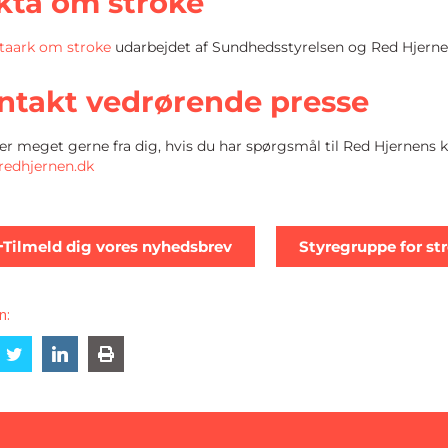
kta om stroke
ktaark om stroke
udarbejdet af Sundhedsstyrelsen og Red Hjerne
ntakt vedrørende presse
er meget gerne fra dig, hvis du har spørgsmål til Red Hjernens 
redhjernen.dk
Tilmeld dig vores nyhedsbrev
Styregruppe for st
n:
are
Share
Share
Share