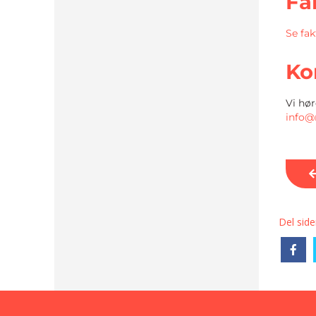
Fa
Se fa
Ko
Vi hør
info@
Del side
Sh