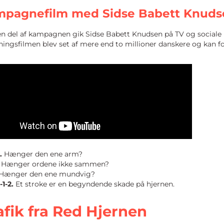
pagnefilm med Sidse Babett Knuds
n del af kampagnen gik Sidse Babett Knudsen på TV og sociale 
ingsfilmen blev set af mere end to millioner danskere og kan fo
.
Hænger den ene arm?
Hænger ordene ikke sammen?
Hænger den ene mundvig?
-1-2.
Et stroke er en begyndende skade på hjernen.
afik fra Red Hjernen