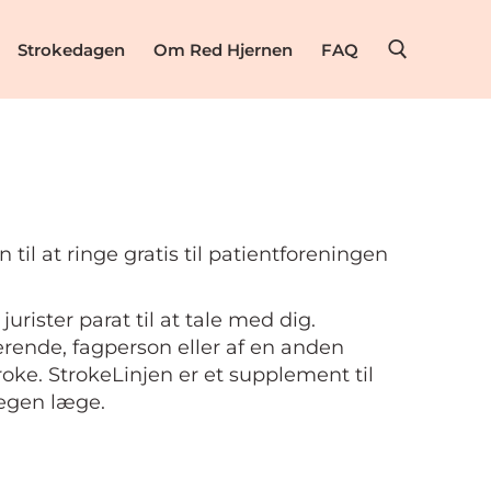
Strokedagen
Om Red Hjernen
FAQ
l at ringe gratis til patientforeningen
urister parat til at tale med dig.
erende, fagperson eller af en anden
ke. StrokeLinjen er et supplement til
 egen læge.