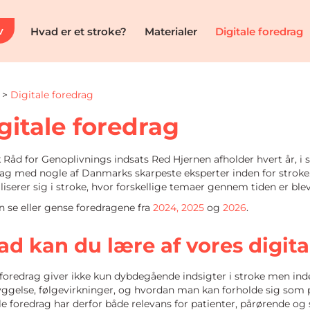
v
Hvad er et stroke?
Materialer
Digitale foredrag
>
Digitale foredrag
gitale foredrag
 Råd for Genoplivnings indsats Red Hjernen afholder hvert år, i
ag med nogle af Danmarks skarpeste eksperter inden for stroke. F
liserer sig i stroke, hvor forskellige temaer gennem tiden er ble
 se eller gense foredragene fra
2024,
2025
og
2026
.
ad kan du lære af vores digita
foredrag giver ikke kun dybdegående indsigter i stroke men ind
ggelse, følgevirkninger, og hvordan man kan forholde sig som pår
le foredrag har derfor både relevans for patienter, pårørende o