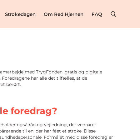
Strokedagen
Om Red Hjernen
FAQ
 samarbejde med TrygFonden, gratis og digitale
oredragene har alle det tilfælles, at de
vet berørt.
le foredrag?
eholder også råd og vejledning, der vedrører
ørende til en, der har fået et stroke. Disse
g sundhedspersonale. Formålet med disse foredrag er