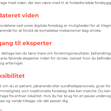
rage med viden, der kan være med til at forbedre både forebygg
ateret viden
fordelene ved vores digitale foredrag er muligheden for at tile
gørende for at forstå de komplekse mekanismer bag stroke.
ang til eksperter
t deltage kan du lære mere om forskningsresultater, behandling
ks førende eksperter inden for stroke. Uanset hvor du befinder di
og erfaringer.
ksibilitet
 om du er patient, pårørende eller sundhedspersonale, giver form
melighed, som traditionelle foredrag ikke kan matche. Du kan s
tage fra enhver lokalitet. Hvis du har brug for en pause undervejs
se og vende tilbage, når det passer dig.
n: