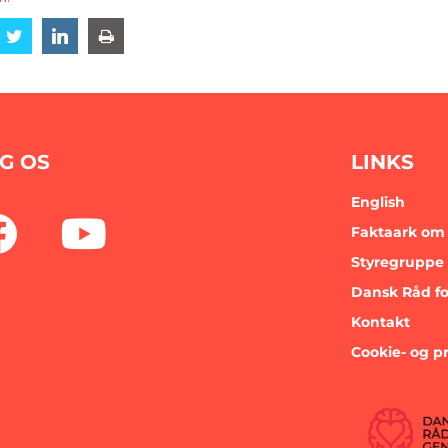
are
Share
Share
Share
G OS
LINKS
English
Faktaark om 
Styregruppe 
Dansk Råd fo
Kontakt
Cookie- og pr