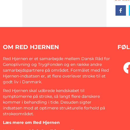
Sh
OM RED HJERNEN
FØL
Red Hjernen er et samarbejde mellem Dansk Råd for
Genoplivning og TrygFonden og en række andre
samarbejdspartnere på området. Formålet med Red
Hjernen-indsatsen er, at flere overlever stroke til et
godt liv i Danmark.
Red Hjernen skal udbrede kendskabet til
symptomerne på stroke, så langt flere danskere
kommer i behandling i tide. Desuden sigter
indsatsen mod at optimere strukturelle forhold på
strokeområdet.
Læs mere om Red Hjernen