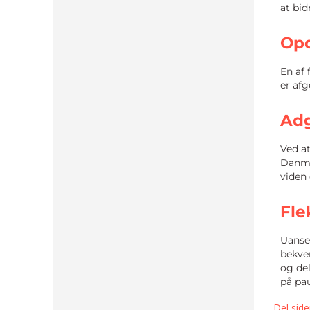
at bid
Opd
En af 
er af
Adg
Ved a
Danmar
viden 
Fle
Uanset
bekvem
og del
på pau
Del side