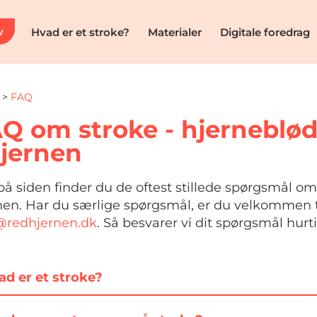
v
Hvad er et stroke?
Materialer
Digitale foredrag
>
FAQ
Q om stroke - hjerneblød
hjernen
på siden finder du de oftest stillede spørgsmål om
nen. Har du særlige spørgsmål, er du velkommen t
@redhjernen.dk
. Så besvarer vi dit spørgsmål hurt
ad er et stroke?