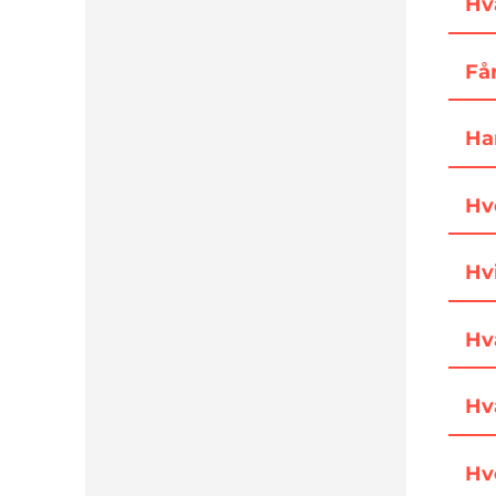
Hv
Få
Ha
Hv
Hvi
Hv
Hv
Hv