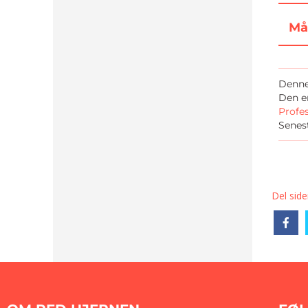
Må
Denne 
Den er
Profe
Senes
Del side
Sh