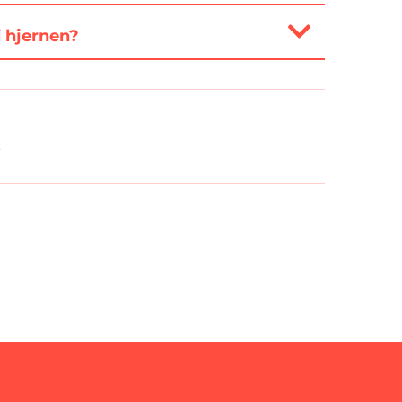
i hjernen?
.